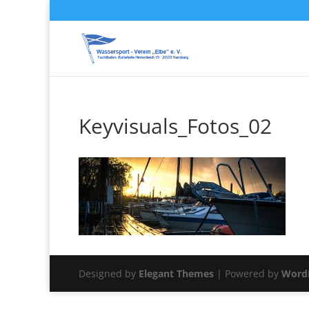
Keyvisuals_Fotos_02
Designed by
Elegant Themes
| Powered by
Word