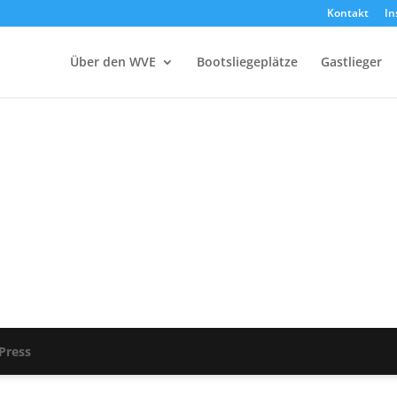
Kontakt
In
Über den WVE
Bootsliegeplätze
Gastlieger
Press