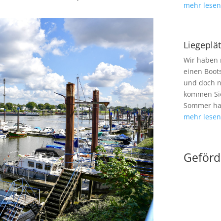
mehr lese
Liegeplät
Wir haben n
einen Boot
und doch n
kommen Sie
Sommer hab
mehr lese
Geförd