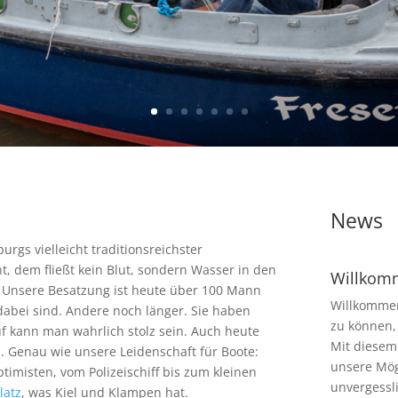
News
gs vielleicht traditionsreichster
t, dem fließt kein Blut, sondern Wasser in den
Willkom
e. Unsere Besatzung ist heute über 100 Mann
Willkommen
 dabei sind. Andere noch länger. Sie haben
zu können,
f kann man wahrlich stolz sein. Auch heute
Mit diesem
 Genau wie unsere Leidenschaft für Boote:
unsere Mög
imisten, vom Polizeischiff bis zum kleinen
unvergessl
latz
, was Kiel und Klampen hat.