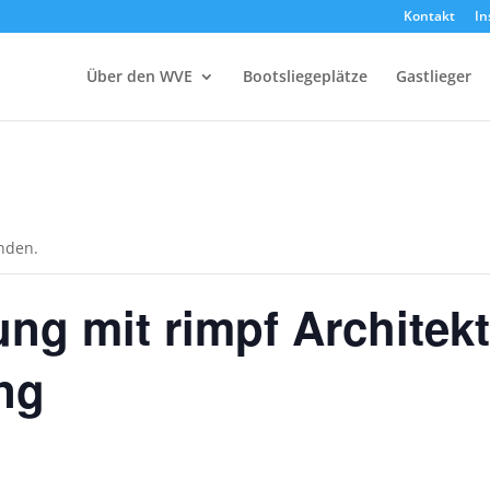
Kontakt
In
Über den WVE
Bootsliegeplätze
Gastlieger
unden.
g mit rimpf Architekt
ng